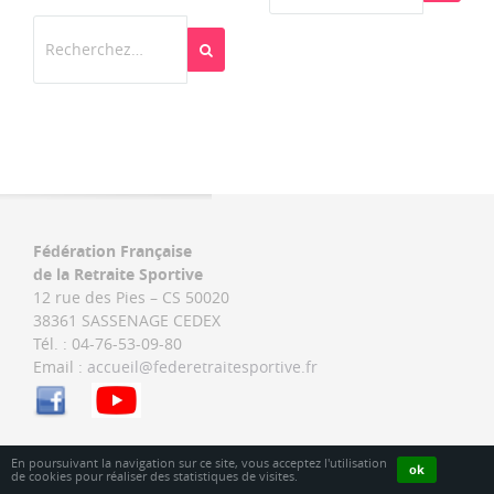
Rechercher
Fédération Française
de la Retraite Sportive
12 rue des Pies – CS 50020
38361 SASSENAGE CEDEX
Tél. : 04-76-53-09-80
Email :
accueil@federetraitesportive.fr
En poursuivant la navigation sur ce site, vous acceptez l'utilisation
ok
de cookies pour réaliser des statistiques de visites.