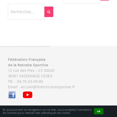
Rechercher
Fédération Française
de la Retraite Sportive
12 rue des Pies – CS 50020
38361 SASSENAGE CEDEX
Tél. : 04-76-53-09-80
Email :
accueil@federetraitesportive.fr
En poursuivant la navigation sur ce site, vous acceptez l'utilisation
ok
de cookies pour réaliser des statistiques de visites.