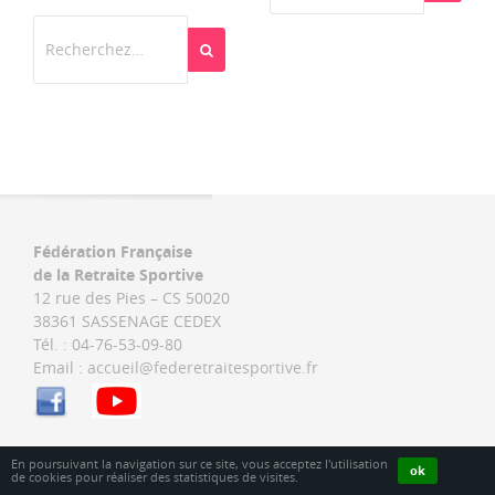
Rechercher
Fédération Française
de la Retraite Sportive
12 rue des Pies – CS 50020
38361 SASSENAGE CEDEX
Tél. : 04-76-53-09-80
Email :
accueil@federetraitesportive.fr
En poursuivant la navigation sur ce site, vous acceptez l'utilisation
ok
de cookies pour réaliser des statistiques de visites.