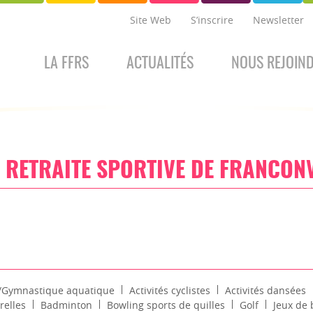
Site Web
S’inscrire
Newsletter
LA FFRS
ACTUALITÉS
NOUS REJOIN
 RETRAITE SPORTIVE DE FRANCONV
s/Gymnastique aquatique
Activités cyclistes
Activités dansées
relles
Badminton
Bowling sports de quilles
Golf
Jeux de 