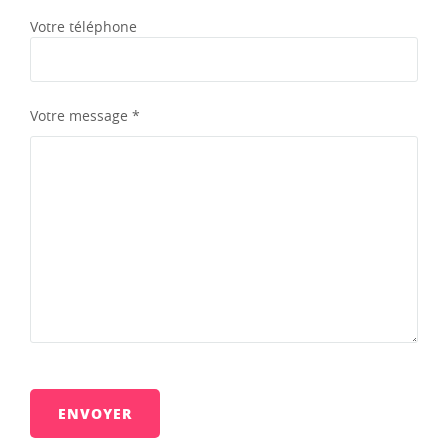
Votre téléphone
Votre message *
Veuillez
laisser
ce
champ