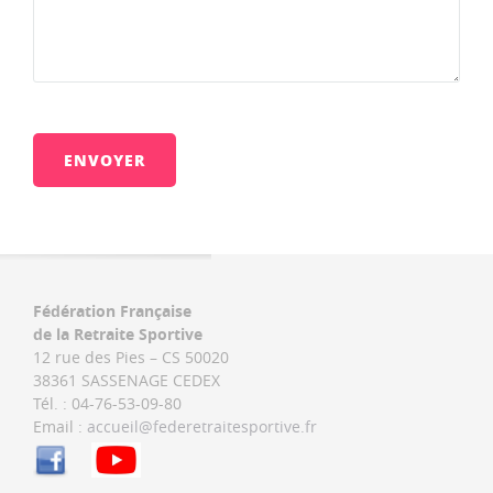
Veuillez
laisser
ce
champ
vide.
Fédération Française
de la Retraite Sportive
12 rue des Pies – CS 50020
38361 SASSENAGE CEDEX
Tél. : 04-76-53-09-80
Email :
accueil@federetraitesportive.fr