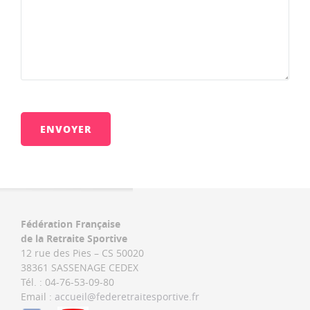
Veuillez
laisser
ce
champ
vide.
Fédération Française
de la Retraite Sportive
12 rue des Pies – CS 50020
38361 SASSENAGE CEDEX
Tél. : 04-76-53-09-80
Email :
accueil@federetraitesportive.fr